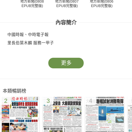
地方新聞(0808
地方新聞(0807
地方新聞(0806
地方
EPUB完整版)
EPUB完整版)
EPUB完整版)
EP
內容簡介
中國時報、中時電子報
里長伯葉木麟 服務一甲子
更多
本類暢銷榜
2
3
4