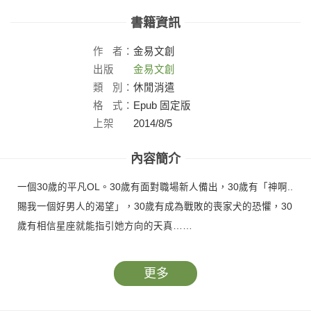
書籍資訊
作
者：
金易文創
出版
金易文創
社：
類
別：
休閒消遣
格
式：
Epub 固定版
上架
2014/8/5
日：
內容簡介
一個30歲的平凡OL。30歲有面對職場新人備出，30歲有「神啊..
賜我一個好男人的渴望」，30歲有成為戰敗的喪家犬的恐懼，30
歲有相信星座就能指引她方向的天真……
更多