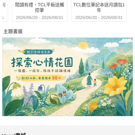
哈利
閱讀有禮，TCL平板送觸
TCL數位筆記本送月讀包1
控筆
年
31
2026/06/20 - 2026/08/31
2026/06/20 - 2026/08/31
主題書展