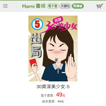
電子書
月讀包
閱讀器
30資深美少女-5
49
電子書價：
元
紙本書價：
49
元