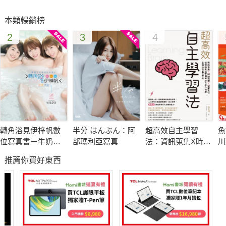
本類暢銷榜
2
3
4
轉角浴見伊梓帆數
半分 はんぶん：阿
超高效自主學習
魚
位寫真書－牛奶裸
部瑪利亞寫真
法：資訊蒐集X時間
川
湯版
控管X決策實行，從
饌
推薦你買好東西
資格考試準備到提
升工作效率皆適用
的五大守則