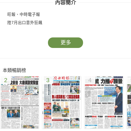
內容簡介
旺報、中時電子報
陸7月出口意外狂飆
更多
本類暢銷榜
2
3
4