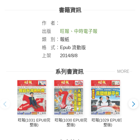
書籍資訊
作
者：
出版
旺報、中時電子報
社：
類
別：
報紙
格
式：
Epub 流動版
上架
2014/8/8
日：
系列書資訊
MORE
旺報(1031 EPUB完
旺報(1030 EPUB完
旺報(1029 EPUB完
旺報(1
整版)
整版)
整版)