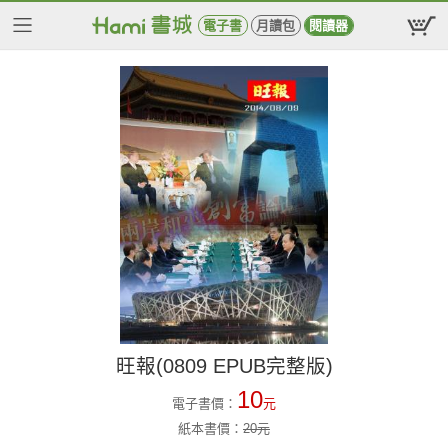
電子書
月讀包
閱讀器
旺報(0809 EPUB完整版)
10
電子書價：
元
紙本書價：
20
元