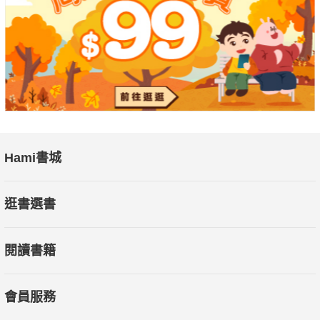
Hami書城
逛書選書
閱讀書籍
會員服務