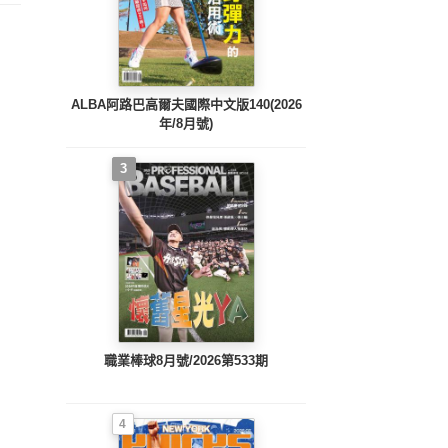
ALBA阿路巴高爾夫國際中文版140(2026
年/8月號)
3
職業棒球8月號/2026第533期
4