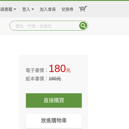
閱讀書籍
登入
加入會員
兌換券
180
電子書價：
元
紙本書價：
180
元
直接購買
放進購物車