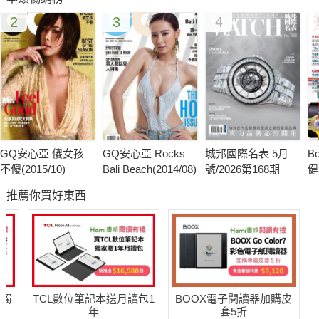
就足以讓靈魂為之融化。
2
3
4
街頭小子的現代爸爸經 馬克．華伯格
馬克．華伯格（Mark Wahlberg）有4個不到11歲的小孩，他們
喜歡玩奪旗式美式足球還有唱歌。在他12歲時，他已是波士頓多
契斯特（Dorchester）區，街頭上小有名氣的人物了。
身為父親的男人
GQ安心亞 傻女孩
GQ安心亞 Rocks
城邦國際名表 5月
B
父親的角色，大部分顯現在一個個的片段時刻裡。而那些時刻，
不傻(2015/10)
Bali Beach(2014/08)
號/2026第168期
健
總是（好吧，80％的時間，別緊張）似乎都和居家修繕、飲食及
推薦你買好東西
運動有關。在接下來幾頁裡，你會找到一份關於父親角色關鍵時
刻的指南──包括有效的建議、一般性的原則、好用的工具，還有
許多許多的理解。
男人魅力何在？女人說了算
送觸
TCL數位筆記本送月讀包1
BOOX電子閱讀器加購皮
一直以來，Esquire想要帶給讀者的，是一種得體優雅的品味哲
年
套5折