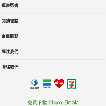
多好萊塢明星不僅上街穿著它，連參加重大盛會也穿著它走紅地
逛書選書
毯。我們先不討論不理性的人類行為，來看看到底這些牛仔褲的
魅力在哪？
閱讀書籍
【更多精彩內容都在8月號Esquire君子時代雜誌】
會員服務
關注我們
聯絡我們