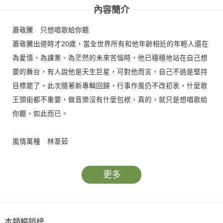
內容簡介
蕭敬騰 只想唱歌給你聽
蕭敬騰出道時才20歲，當全世界所有和他年齡相近的年輕人還在
為愛情、為課業、為茫然的未來苦惱時，他已穩穩地站在自己想
要的舞台，有人說他是天生巨星，可對他而言，自己不過是堅持
目標罷了。此次隨著新專輯回歸，行事作風仍不改初衷，什麼歌
王頭銜都不重要，做音樂沒有什麼包袱，真的，就只是想唱歌給
你聽，如此而已。
風情萬種 林葦茹
像Ruru（林葦茹）這樣的美女，翩翩君子們應該如何追求？燭光
晚宴？鮮花禮物？還是需要一個眾人奢望的背景身分？其實，對
更多
Ruru來說，一次真心又不經意的貼心小動作、一個安心確實的擁
抱，就能勝過一切物質享受。很難嗎？別忘了現在在你面前可是
一位風情萬種的天生尤物，光是看到她那有點邪氣的甜美笑容，
本類暢銷榜