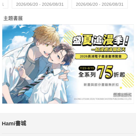
學，身為內外兼具的紳士，不僅要懂得生活、也得熟稔人際相處
31
2026/06/20 - 2026/08/31
2026/06/20 - 2026/08/31
的禮儀進退，所謂好酒不可糟蹋、佳人不可唐突，我們找了幾位
主題書展
不同領域的女性朋友，包括公眾人物及素人，希望透過她們的對
談，讓男人們瞭解若想表現魅力、贏得青睞，究竟該怎麼做。由
女人直接畫重點給我們，應該勝讀好幾十年書吧？
2015春夏趨勢精華版
明年春夏有一些關鍵字，包含丹寧、寬版、運動風、條紋與印
花，只要記起來，下次逛街時眼光就會像老鷹一般銳利，掃描到
關鍵字的商品就以俯衝的姿態叼走，免得被別人搶先一步，但是
要記得付錢。
穿著牛仔褲走紅毯？
牛仔褲的起源自專為礦工們設計的褲款，現在卻是時尚不敗單
品，到底是什麼樣的魅力，讓藍色牛仔褲可以瘋迷世界超過一百
Hami書城
多個年頭呢？是它真有這魅力所在？還是這世界的人都瘋了？許