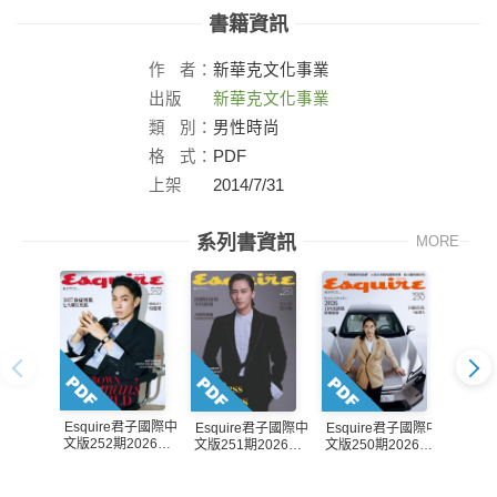
書籍資訊
作
者：
新華克文化事業
出版
新華克文化事業
社：
類
別：
男性時尚
格
式：
PDF
上架
2014/7/31
日：
系列書資訊
MORE
Esquire君子國際中
Esquire君子國際中
Esquire君子國際中
Esqu
文版252期2026年8
文版251期2026年7
文版250期2026年6
文版24
月號
月號
月號