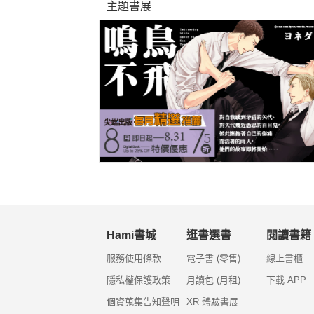
主題書展
Hami書城
逛書選書
閱讀書籍
服務使用條款
電子書 (零售)
線上書櫃
隱私權保護政策
月讀包 (月租)
下載 APP
個資蒐集告知聲明
XR 體驗書展