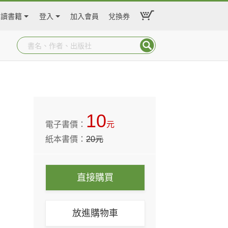
閱讀書籍
登入
加入會員
兌換券
10
電子書價：
元
紙本書價：
20
元
直接購買
放進購物車