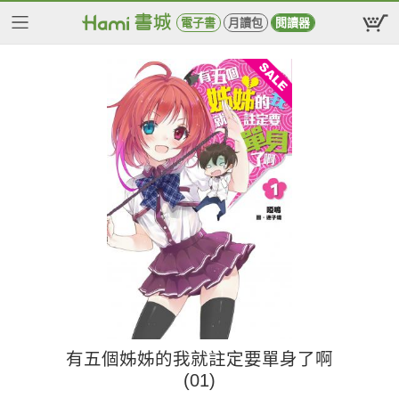
電子書
月讀包
閱讀器
有五個姊姊的我就註定要單身了啊
(01)