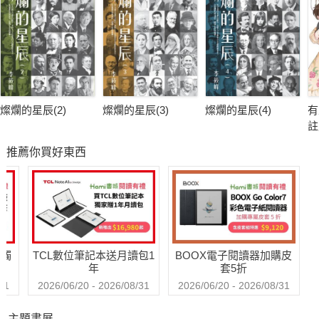
我爸說這代表李小龍加強版，我說他其實是個智障！
還有另一個原因，就是我有五個姊姊，
至於這兩個原因到底哪個影響大──
不要問！我哭起來很恐怖！
燦爛的星辰(2)
燦爛的星辰(3)
燦爛的星辰(4)
有
註
霸氣長姊、抓耙子五姊、隱匿暗處的二姊三姊，
完
推薦你買好東西
還有不知道是得中二病還是精神病的四姊，
竟都是「去死團‧特攻狂龍小隊」的成員，
團隊宗旨是扯我、不對，「鋸」我姻緣後腿！
姊姊姊姊姊，讓我的愛情跳針跳針跳針……
送觸
TCL數位筆記本送月讀包1
BOOX電子閱讀器加購皮
年
套5折
31
2026/06/20 - 2026/08/31
2026/06/20 - 2026/08/31
主題書展