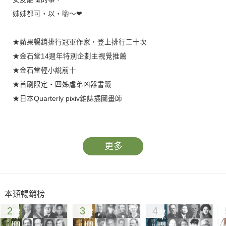
姊姊都可‧以‧喲～❤
★蘋果暢銷排行冠軍作家，登上排行二十次
★金石堂14週年特別企劃主視覺推薦
★金石堂輕小說前十
★首刷限定‧四姊虐弟凶器書籤
★日本Quarterly pixiv雜誌插圖畫師
【內容簡介】
更多
李狂龍這名字，
聽起來就是要孤獨一輩子呀！
本類暢銷榜
2
3
4
我的字典裡沒有～女朋友……
原因很簡單，因為我的名字叫李狂龍。