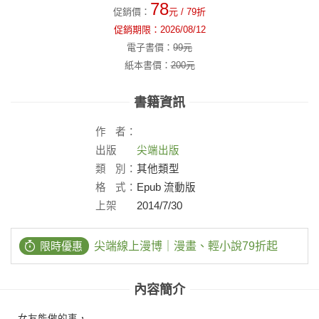
78
促銷價：
元
/ 79折
促銷期限：
2026/08/12
電子書價：
99
元
紙本書價：
200
元
書籍資訊
作
者：
出版
尖端出版
社：
類
別：
其他類型
格
式：
Epub 流動版
上架
2014/7/30
日：
限時優惠
尖端線上漫博｜漫畫、輕小說79折起
內容簡介
女友能做的事，