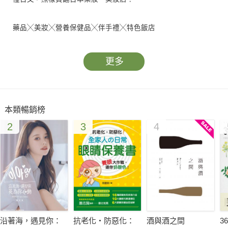
藥品╳美妝╳營養保健品╳伴手禮╳特色飯店
★新鮮上架 話題新品大公開：RISINGWAVE VILLA香氛噴霧、巴
布奇諾入浴劑
更多
★日常通勤 小資非買不可清單：肌研極潤保濕化妝水、Salon
Dore Ma Beaute化妝棉、樂敦ROTHO清爽保溼防曬噴霧、SLIM
WALK美腿襪
本類暢銷榜
★好評呼聲不斷 口碑見證：LB超長效耐久眼影筆、POLA美白精
2
3
4
顏精華液、EVE A止痛錠、日本的曼秀雷敦AD軟膏
★超逸品 不可錯過日系發燒貨：LADURÉE玫瑰花瓣腮紅、est碳
酸洗顏泡、米糠去角質磨砂膏、盛田屋豆乳優格面膜
★銀座特集
走在銀座，抬頭所見就是各式各樣的精品及品牌，可以說是流行
的聚集地，然而，在銀座也藏身著許多廠牌旗艦店以及美容室，
沿著海，遇見你：
抗老化‧防惡化：
酒與酒之間
3
就讓藥妝狂搜達人鄭世彬帶著我們一起來神遊銀座吧。