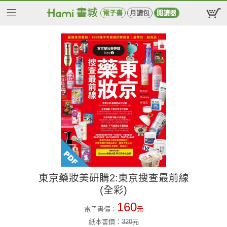
電子書
月讀包
閱讀器
東京藥妝美研購2:東京搜查最前線
(全彩)
160
電子書價：
元
紙本書價：
320
元