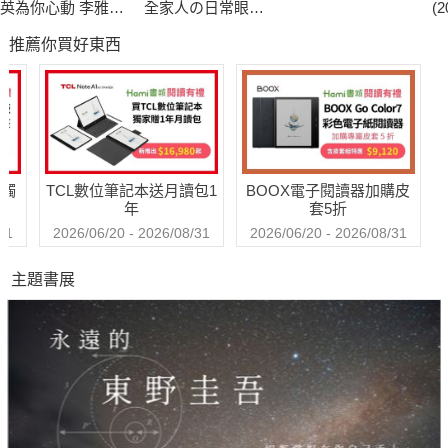
英為你心動 李雅英
全家人の日常眼睛
(
1st台灣感性紙上電
保養書
銷
推薦你買好東西
影系列 數位版
★藥妝美妝‧一網打盡
日本街頭隨處可見藥妝店，特別是在人潮密集的重要商圈當中，
同屬於一個連鎖體系的藥妝店甚至會連開好幾家。另一方面，走
高質感與創意美妝品的美妝店，則大多選擇在百貨公司或大型商
場落腳，在展店模式上有相當大的不同。藥妝狂搜達人鄭世彬將
送觸
TCL數位筆記本送月讀包1
BOOX電子閱讀器加購皮
一一剖析讓你知。
年
套5折
31
2026/06/20 - 2026/08/31
2026/06/20 - 2026/08/31
★超美妝攻略+新品調查局
主題書展
藥妝狂搜達人鄭世彬，深入各藥商、美妝廠商，以「平實專業」
的角度，嚴選東京藥妝不可錯過的新掀貨！最夢幻！超逸品！帶
你愛漂亮失心買瘋日本藥妝店！
★超人氣車站伴手禮
許多人在日本自由行的過程中，都會發現部分大型車站本身根本
就是一座商場，除了便當等可以帶上長途列出享用的食物之外，