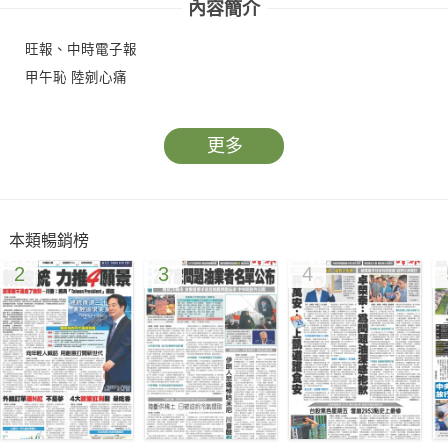
內容簡介
旺報、中時電子報
甲午恥 陸剜心痛
更多
本類暢銷榜
2
3
4