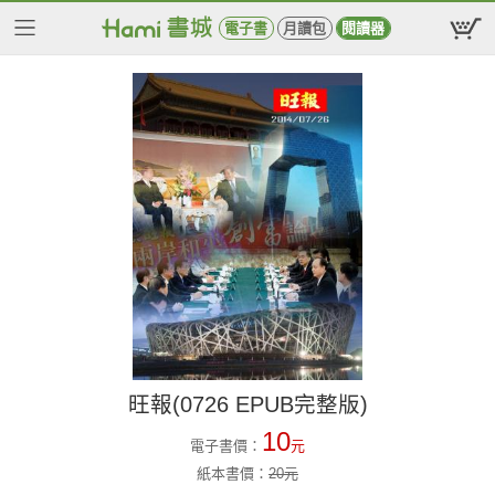
電子書
月讀包
閱讀器
旺報(0726 EPUB完整版)
10
電子書價：
元
紙本書價：
20
元