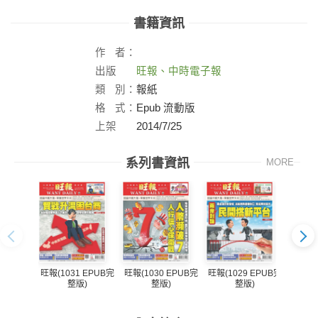
書籍資訊
作
者：
出版
旺報、中時電子報
社：
類
別：
報紙
格
式：
Epub 流動版
上架
2014/7/25
日：
系列書資訊
MORE
旺報(1031 EPUB完
旺報(1030 EPUB完
旺報(1029 EPUB完
旺報(1
整版)
整版)
整版)