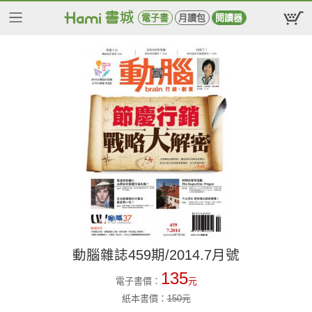
電子書
月讀包
閱讀器
動腦雜誌459期/2014.7月號
135
電子書價：
元
紙本書價：
150
元