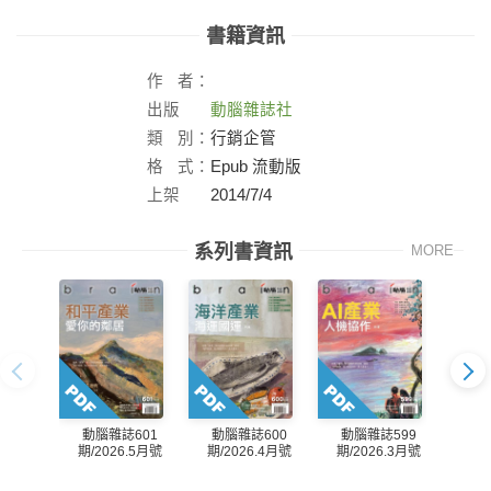
書籍資訊
作
者：
出版
動腦雜誌社
社：
類
別：
行銷企管
格
式：
Epub 流動版
上架
2014/7/4
日：
系列書資訊
MORE
動腦雜誌601
動腦雜誌600
動腦雜誌599
動
期/2026.5月號
期/2026.4月號
期/2026.3月號
期/2