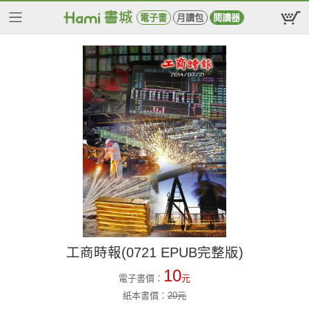
電子書
月讀包
閱讀器
工商時報(0721 EPUB完整版)
10
電子書價：
元
紙本書價：
20
元