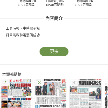
工商時報(0808
工商時報(0807
工商時報(0806
工商
EPUB完整版)
EPUB完整版)
EPUB完整版)
EP
內容簡介
工商時報、中時電子報
訂單滿載聯電漲價成功
更多
本類暢銷榜
2
3
4