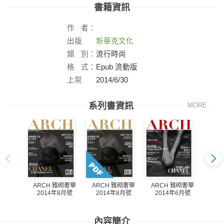
書籍資訊
作
者：
出版
新華克文化
社：
類
別：
流行時尚
格
式：
Epub 流動版
上架
2014/6/30
日：
系列書資訊
MORE
ARCH 雅砌奢華
AR
ARCH 雅砌奢華
ARCH 雅砌奢華
2014年8月號
20
2014年6月號
2014年8月號
內容簡介