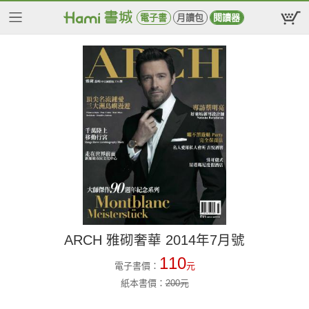
電子書
月讀包
閱讀器
ARCH 雅砌奢華 2014年7月號
110
電子書價：
元
紙本書價：
200
元