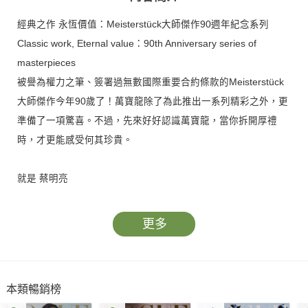
經典之作 永恆價值：Meisterstück大師傑作90週年紀念系列
Classic work, Eternal value：90th Anniversary series of
masterpieces
被譽為權力之筆、簽署過無數國際重要合約條款的Meisterstück
大師傑作今年90歲了！萬寶龍除了為此推出一系列精彩之外，更
準備了一項驚喜。不過，先來好好認識萬寶龍，當你拆開厚禮
時，才更能感受何其珍貴。
就是 蔡明亮
Tsai Ming-liang, That’s him alright.
鏡頭後是甚麼樣的導演？訪問前不斷找尋眾人對他的定義，但無
更多
論如何，他就是執意做自己的-蔡明亮。
更多精彩內容都在7月號ARCH雅砌雜誌。
本類暢銷榜