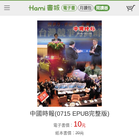
電子書
月讀包
閱讀器
中國時報(0715 EPUB完整版)
10
電子書價：
元
紙本書價：
20
元