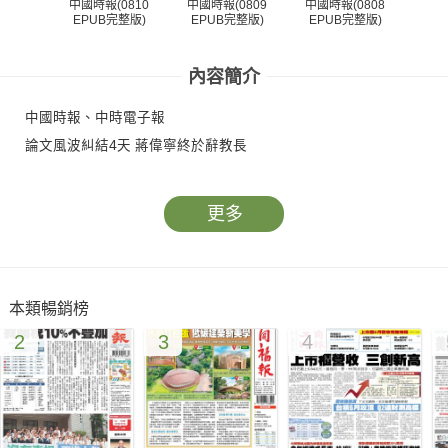
中國時報(0810
中國時報(0809
中國時報(0808
中國
EPUB完整版)
EPUB完整版)
EPUB完整版)
EP
內容簡介
中國時報、中時電子報
論文風波糾結4天 蔣偉寧終於辭教長
更多
本類暢銷榜
2
3
4