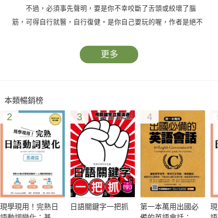
不過，必須事先聲明，要是你不幸咬斷了舌頭或絞壞了腦
筋，可得自行就醫，自行復健。是你自己要玩的喔，作者是絕不
會說：「Sorry, Sir!」的。
更多
本類暢銷榜
2
3
4
現學現用！完熟日
日語關鍵字一把抓
第一本萬用出國必
現
語動詞變化：基礎
備的英語會話：重
語