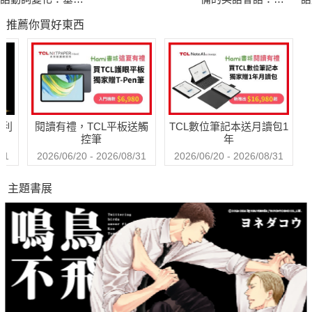
篇(附QRCode線上
點單字例句╳常用
篇
推薦你買好東西
音檔)
文法句型╳情境會
音
話
哈利
閱讀有禮，TCL平板送觸
TCL數位筆記本送月讀包1
控筆
年
31
2026/06/20 - 2026/08/31
2026/06/20 - 2026/08/31
主題書展