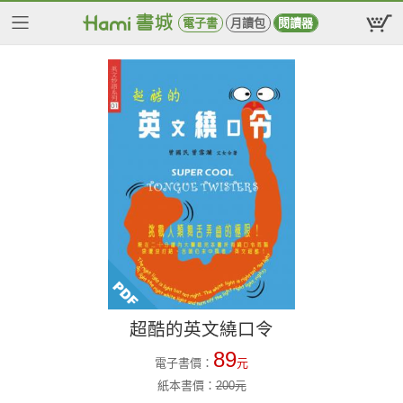
電子書
月讀包
閱讀器
超酷的英文繞口令
89
電子書價：
元
紙本書價：
200
元