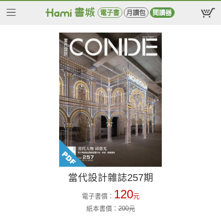
電子書
月讀包
閱讀器
當代設計雜誌257期
120
電子書價：
元
紙本書價：
200
元