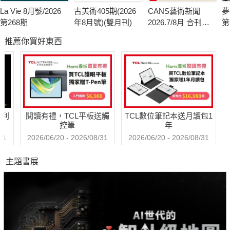
La Vie 8月號/2026
古美術405期(2026
CANS藝術新聞
夢
第268期
年8月號)(雙月刊)
2026.7/8月 合刊號
第
第341期
推薦你買好東西
哈利
閱讀有禮，TCL平板送觸
TCL數位筆記本送月讀包1
控筆
年
31
2026/06/20 - 2026/08/31
2026/06/20 - 2026/08/31
主題書展