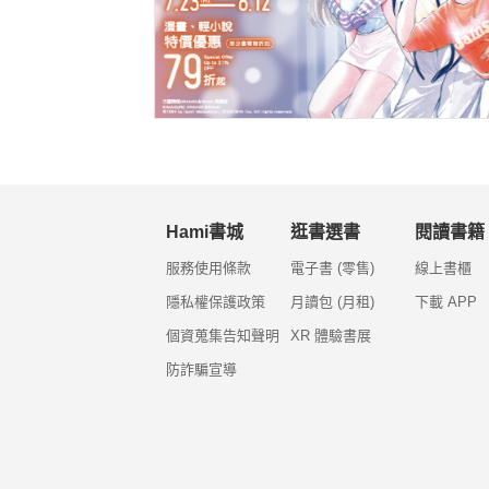
Hami書城
逛書選書
閱讀書籍
服務使用條款
電子書 (零售)
線上書櫃
隱私權保護政策
月讀包 (月租)
下載 APP
個資蒐集告知聲明
XR 體驗書展
防詐騙宣導