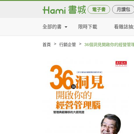
電子書
月讀包
全部的書
限時下載
看雜誌抽
>
>
首頁
行銷企管
36個洞見開啟你的經營管