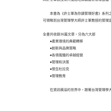
本書為《許士軍為你讀管理好書》系列之
可領略到台灣管理學大師許士軍教授的管理
全書共收錄36篇文章，分為六大部
●產業環境的典範轉移
●創新與品牌策略
●各領風騷的卓越經營
●管理和決策
●懷念杜拉克
●管理教育
在資訊橫溢的世界中，跟著台灣管理學大