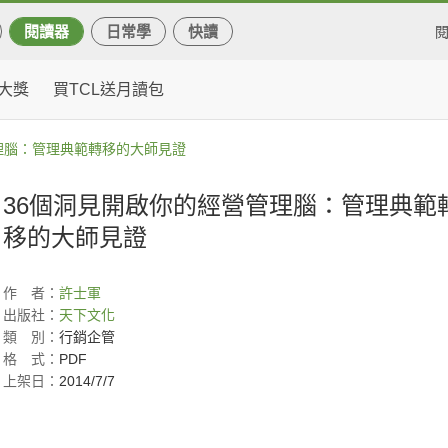
閱讀器
日常學
快讀
大獎
買TCL送月讀包
理腦：管理典範轉移的大師見證
36個洞見開啟你的經營管理腦：管理典範
移的大師見證
作
者：
許士軍
出版社：
天下文化
類
別：
行銷企管
格
式：
PDF
上架日：
2014/7/7