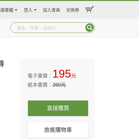
閱讀書籍
登入
加入會員
兌換券
轉
195
電子書價：
元
紙本書價：
260
元
直接購買
放進購物車