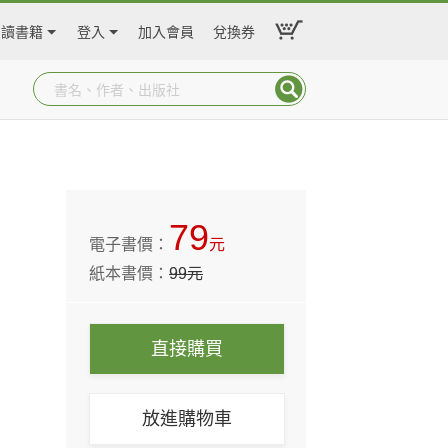
閱讀書籍
登入
加入會員
兌換券
79
電子書價：
元
紙本書價：
99
元
直接購買
放進購物車