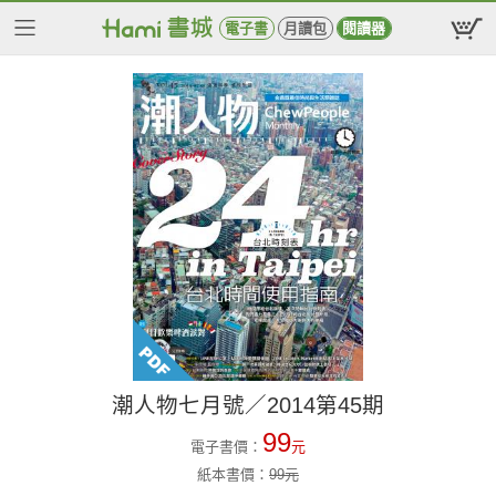
電子書
月讀包
閱讀器
潮人物七月號／2014第45期
99
電子書價：
元
紙本書價：
99
元