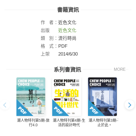
書籍資訊
作
者：
近色文化
出版
近色文化
社：
類
別：
流行時尚
格
式：
PDF
上架
2014/6/30
日：
系列書資訊
MORE
潮人物特刊第5期-旅
潮人物特刊第4期-生
潮人物特刊第3期-不
潮人物
行4.0
活的設計時代
止於此。