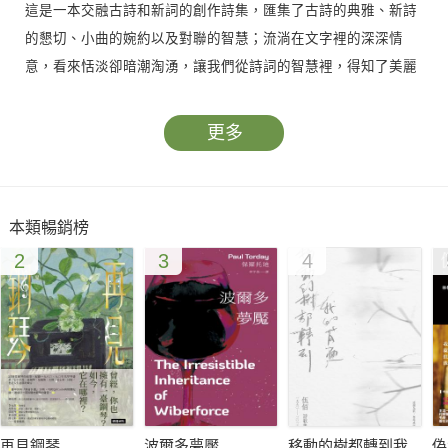
這是一本交融古詩和新詞的創作詩集，匯集了古詩的典雅、新詩
的懇切、小曲的婉約以及對聯的智慧；流淌在文字裡的深深情
意，看來恬淡卻暗潮淘湧，讓我們從詩詞的智慧裡，得知了美麗
文字背後的祕密。
更多
吟古調，借古惜今
◎古詩詞就像個迷魂陣，讓人迷失在文字的疊砌，卻又為字面曖
昧的可能性深深著迷。古詩詞是對文字藝術的最高讚頌，讓現代
本類暢銷榜
人能夠透過工整的字詞對仗，重新領略一字一詞的簡單興味；這
2
3
4
對習慣了濃詞豔曲的現代人來說，就像一縷清新，格外讓人回味
無窮。
◎所有白話文無法道盡的人生體悟，都在古詩詞裡娓娓訴說。那
些詩詞裡反覆吟詠的楓紅、蒼穹、明月、青山，都交織成一個超
乎現代感官的體驗；在古詩之中，再次發現到生命格局遠遠超出
狹隘的水泥高樓，心胸原來也可以這般清明遼闊。
再見鋼琴
波爾多夢魘
移動的樹都轉到我
偽