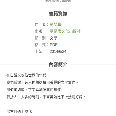
紙本書價：
220
元
書籍資訊
作
者：
劉瑩真
出版
零極限文化出版社
社：
類
別：
文學
格
式：
PDF
上架
2014/6/24
日：
內容簡介
在白話文攻佔世界的年代，
我們感謝，有人仍然選擇用美麗的文字寫作。
那句句瑰麗、字字真誠讓我們知道
轉折人生太多的時刻，千言萬語比不上幾句好詞。
當古典遇上現代