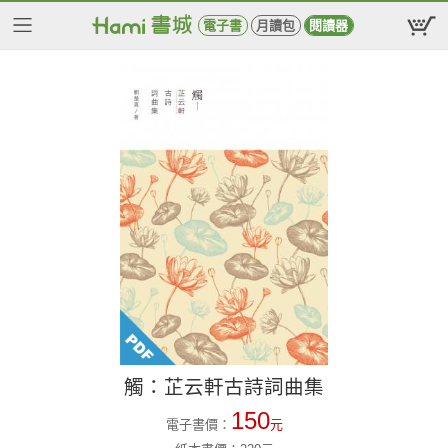
電子書
月讀包
閱讀器
觸：芷云軒古詩詞曲集
150
電子書價：
元