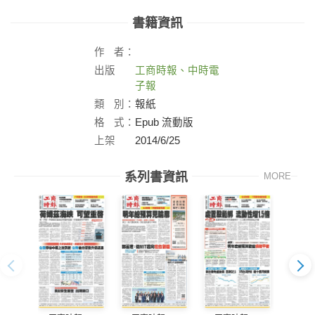
書籍資訊
作
者：
出版
工商時報、中時電
社：
子報
類
別：
報紙
格
式：
Epub 流動版
上架
2014/6/25
日：
系列書資訊
MORE