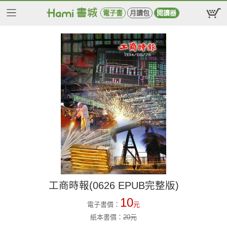
電子書
月讀包
閱讀器
工商時報(0626 EPUB完整版)
10
電子書價：
元
紙本書價：
20
元