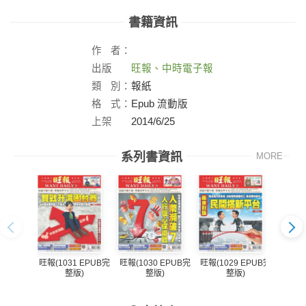
書籍資訊
作
者：
出版
旺報、中時電子報
社：
類
別：
報紙
格
式：
Epub 流動版
上架
2014/6/25
日：
系列書資訊
MORE
旺報(1031 EPUB完
旺報(1030 EPUB完
旺報(1029 EPUB完
旺報(1
整版)
整版)
整版)