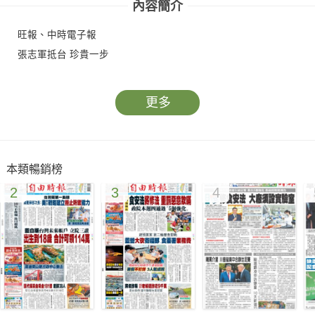
內容簡介
旺報、中時電子報
張志軍抵台 珍貴一步
更多
本類暢銷榜
2
3
4