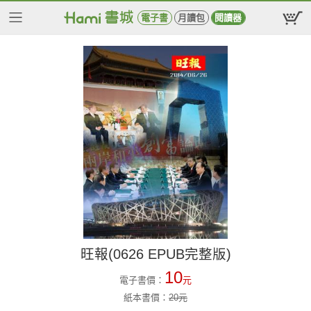
電子書
月讀包
閱讀器
旺報(0626 EPUB完整版)
10
電子書價：
元
紙本書價：
20
元