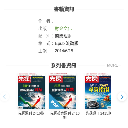
書籍資訊
作
者：
出版
財金文化
社：
類
別：
商業理財
格
式：
Epub 流動版
上架
2014/6/19
日：
系列書資訊
MORE
先探週刊 2416期
先探週刊 2415期
先探投資週刊 2416
先探投
期