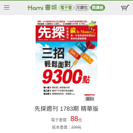
電子書
月讀包
閱讀器
先探週刊 1783期 精華版
88
電子書價：
元
紙本書價：
220
元