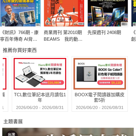
《財訊》766期 - 康
商業周刊 第2010期
先探週刊 2408期
《
寧百年傳奇 AI背後
BEAMS 我的動物
創
的玻璃革命
園團隊
推薦你買好東西
送觸
TCL數位筆記本送月讀包1
BOOX電子閱讀器加購皮
年
套5折
31
2026/06/20 - 2026/08/31
2026/06/20 - 2026/08/31
主題書展