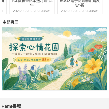
送觸
TCL數位筆記本送月讀包1
BOOX電子閱讀器加購皮
年
套5折
空間的剪裁師
31
2026/06/20 - 2026/08/31
2026/06/20 - 2026/08/31
「要發現空間優點，而非遮掩缺點。」解決空間問題不能只
主題書展
憑經驗或套公式，就像是服裝設計師一般，透過仔細觀察找出體
態優缺點後，才能更進一步來做全面的氣質改造，正面創意做好
設計。
動線與格局的救援者
人人都想住得好、住得舒適，在坪效與圓滿生活應有的真、
善、美之間，是每位設計師都必須嚴謹以對的課題，以及精彩示
範生活中各種隨心所欲的體貼機能與樂趣！
光與景的鑑定師
透過本身深刻的藝術底蘊，將柴米油鹽的瑣碎庶務加以整
合，去蕪存菁地讓生活只留美好，空間呈顯處處皆美景的意境，
好宅，讓家處處皆美景。
Hami書城