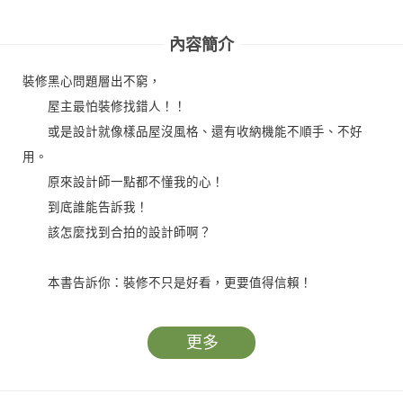
收好
溫、抗
暖 四
內容簡介
裝修黑心問題層出不窮，
屋主最怕裝修找錯人！！
或是設計就像樣品屋沒風格、還有收納機能不順手、不好
用。
原來設計師一點都不懂我的心！
到底誰能告訴我！
該怎麼找到合拍的設計師啊？
本書告訴你：裝修不只是好看，更要值得信賴！
「新手屋主第一本安心裝修指引圖鑑」
22位最高安心力的全能住宅改造專家出馬
更多
打造令人放心的家就靠他們！