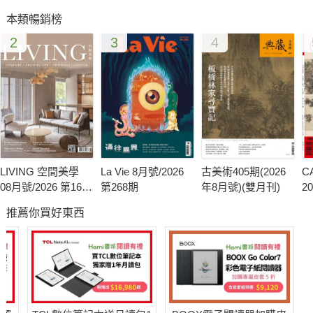
最高安心力設計師22人
本類暢銷榜
「好感」「舒適」「品味」裝修必讀設計圖鑑
2
3
4
超乎想像的機能‧令人讚嘆的美感‧63個居家品味完全改造
實例
室內空間的心理學家
屋主常常會覺得不被設計師所了解，就是因為感覺空間設計
是偏重於理性的工程執行。透過仔細觀察屋主行為與語言，就像
發展出室內設計心理學，更快速地解讀了屋主的心理與生理設計
LIVING 空間美學
La Vie 8月號/2026
古美術405期(2026
C
的需求。
08月號/2026 第165
第268期
年8月號)(雙月刊)
2
期
第
推薦你買好東西
通用設計的實踐家
我們對空間認知不只限於眼睛所看到的，而是存在於其中所
感受到的溫度與情感。設計師必須為屋主解答「心理格局」，包
括空間與空間的連續、人與空間的接觸、人與人之間的連結，導
向生活正向愉快。