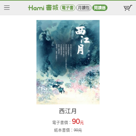
電子書
月讀包
閱讀器
西江月
90
電子書價：
元
紙本書價：
90
元