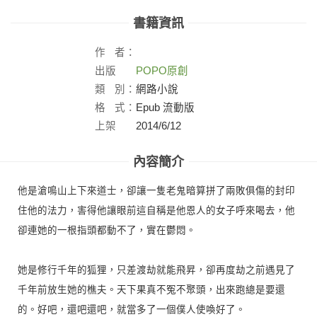
書籍資訊
作
者：
出版
POPO原創
社：
類
別：
網路小說
格
式：
Epub 流動版
上架
2014/6/12
日：
內容簡介
他是滄鳴山上下來道士，卻讓一隻老鬼暗算拼了兩敗俱傷的封印
住他的法力，害得他讓眼前這自稱是他恩人的女子呼來喝去，他
卻連她的一根指頭都動不了，實在鬱悶。
她是修行千年的狐狸，只差渡劫就能飛昇，卻再度劫之前遇見了
千年前放生她的樵夫。天下果真不冤不聚頭，出來跑總是要還
的。好吧，還吧還吧，就當多了一個僕人使喚好了。