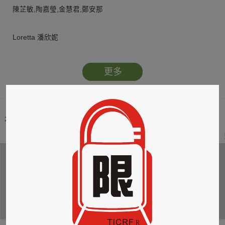
陳芷敏,陶嘉瑩,金慧君,鄭安那
Loretta 潘欣妮
更多
本類暢銷榜
2
3
4