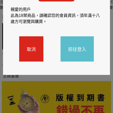
元元 吳婕安寫真書
Super Lisa 林莎 珍
一棋一會 斐棋1st數
《
數位版
愛收藏版數位寫真
位寫真
婕
親愛的用戶
此為18禁商品，請確認您的會員資訊，須年滿十八
推薦你買好東西
歲方可瀏覽與購買。
取消
前往登入
哈利
閱讀有禮，TCL平板送觸
TCL數位筆記本送月讀包1
控筆
年
31
2026/06/20 - 2026/08/31
2026/06/20 - 2026/08/31
主題書展