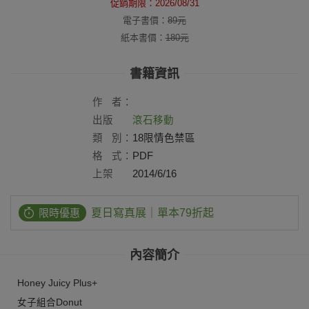
促銷期限：
2026/08/31
電子書價：
89
元
紙本書價：
180
元
書籍資訊
作
者：
出版
滾石移動
社：
類
別：
18限情色禁區
格
式：
PDF
上架
2014/6/16
日：
限時優惠
夏日寫真展｜單本79折起
內容簡介
Honey Juicy Plus+
女子組合Donut