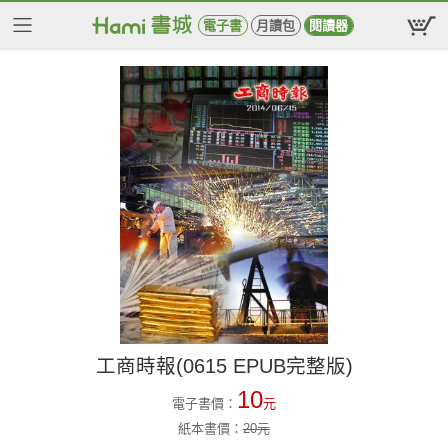
電子書
月讀包
閱讀器
工商時報(0615 EPUB完整版)
10
電子書價：
元
紙本書價：
20
元