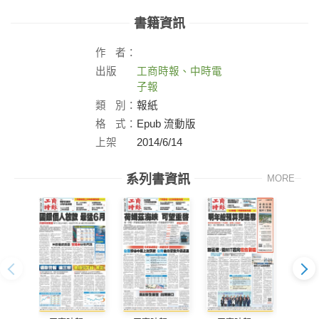
書籍資訊
作
者：
出版
工商時報、中時電
社：
子報
類
別：
報紙
格
式：
Epub 流動版
上架
2014/6/14
日：
系列書資訊
MORE