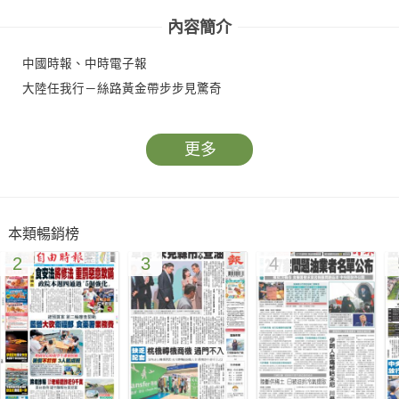
內容簡介
中國時報、中時電子報
大陸任我行－絲路黃金帶步步見驚奇
更多
本類暢銷榜
2
3
4