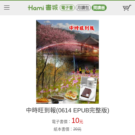
電子書
月讀包
閱讀器
中時旺到報(0614 EPUB完整版)
10
電子書價：
元
紙本書價：
20
元