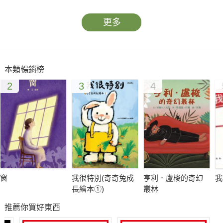
以找到自己對應的地方。從大地吸收養分，適應環境，並且把一
切希望寄託在下一代的身上，而小女主角把毛毛蟲拍掉的這一
更多
幕，我不會怪她虐待毛蟲，因為她不是因為好玩而驅蟲，她有需
要真心守護的東西。這是我一直想寫，卻因為文筆不好可能鋪陳
得不夠完美，但周圍的人事物幫我補足了，一個生命與愛的故
本類暢銷榜
事。
2
3
4
窗
我很特別(奇奇兔成
亨利．盧梭的奇幻
我
長繪本①)
叢林
推薦你買好東西