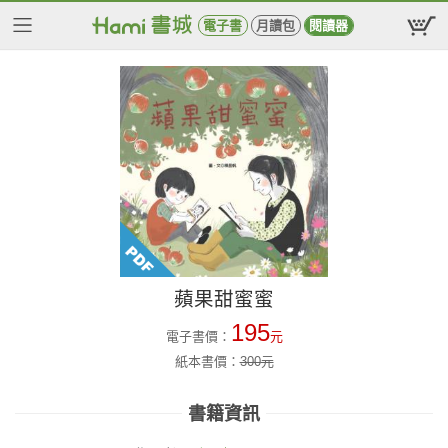
電子書
月讀包
閱讀器
蘋果甜蜜蜜
195
電子書價：
元
紙本書價：
300
元
書籍資訊