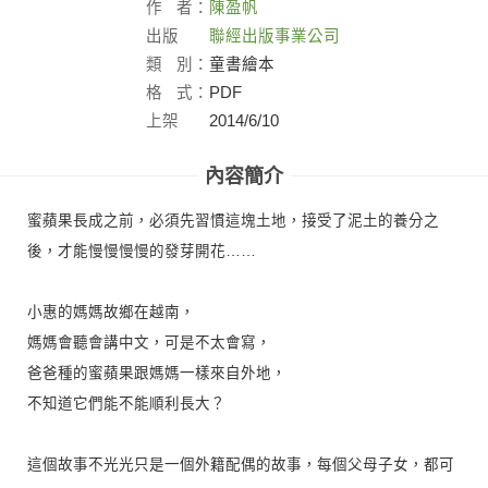
作
者：
陳盈帆
出版
聯經出版事業公司
社：
類
別：
童書繪本
格
式：
PDF
上架
2014/6/10
日：
內容簡介
蜜蘋果長成之前，必須先習慣這塊土地，接受了泥土的養分之
後，才能慢慢慢慢的發芽開花……
小惠的媽媽故鄉在越南，
媽媽會聽會講中文，可是不太會寫，
爸爸種的蜜蘋果跟媽媽一樣來自外地，
不知道它們能不能順利長大？
這個故事不光光只是一個外籍配偶的故事，每個父母子女，都可