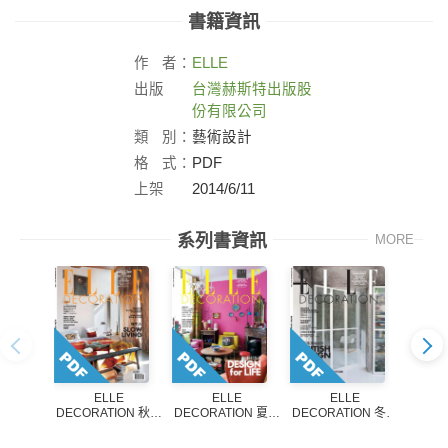
書籍資訊
作
者：
ELLE
出版
台灣赫斯特出版股
社：
份有限公司
類
別：
藝術設計
格
式：
PDF
上架
2014/6/11
日：
系列書資訊
MORE
ELLE
ELLE
ELLE
DECORATION 秋冬
DECORATION 夏季
DECORATION 冬季
DECO
號2017
號2017
號2016