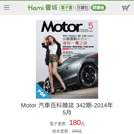
電子書
月讀包
閱讀器
Motor 汽車百科雜誌 342期-2014年
5月
180
電子書價：
元
紙本書價：
200
元