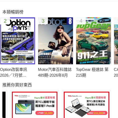
本類暢銷榜
2
3
4
Option改裝車訊
Motor汽車百科雜誌
TopGear 極速誌 第
C
2026／7月號
489期-2026年8月
215期
2
(NO.329)
(N
推薦你買好東西