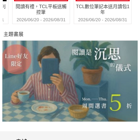
哈利
閱讀有禮，TCL平板送觸
TCL數位筆記本送月讀包1
控筆
年
31
2026/06/20 - 2026/08/31
2026/06/20 - 2026/08/31
主題書展