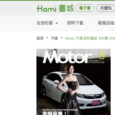
電子書
月讀包
全部的書
限時下載
看雜誌抽
>
>
首頁
汽車
Motor 汽車百科雜誌 340期-20