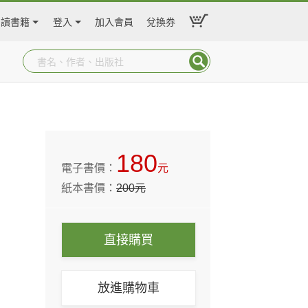
閱讀書籍
登入
加入會員
兌換券
180
電子書價：
元
紙本書價：
200
元
直接購買
放進購物車