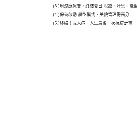
(3.)用涼感保養，終結夏日 脫妝、汗臭、曬
(4.)保養啟動 晨型模式，美貌管理得高分
(5.)終結！成人痘 人生最後一次抗痘計畫