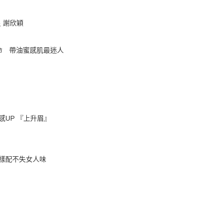
星 謝欣穎
命 帶油蜜感肌最迷人
感UP 『上升眉』
這樣配不失女人味