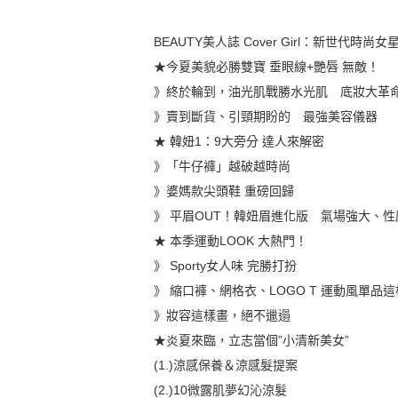
BEAUTY美人誌 Cover Girl：新世代時尚女
★今夏美貌必勝雙寶 垂眼線+艷唇 無敵！
》終於輪到，油光肌戰勝水光肌 底妝大革
》賣到斷貨、引頸期盼的 最強美容儀器
★ 韓妞1：9大旁分 達人來解密
》「牛仔褲」越破越時尚
》婆媽款尖頭鞋 重磅回歸
》 平眉OUT！韓妞眉進化版 氣場強大、性
★ 本季運動LOOK 大熱門！
》 Sporty女人味 完勝打扮
》 縮口褲、網格衣、LOGO T 運動風單品
》妝容這樣畫，絕不邋遢
★炎夏來臨，立志當個”小清新美女”
(1.)涼感保養＆涼感髮提案
(2.)10微露肌夢幻沁涼髮