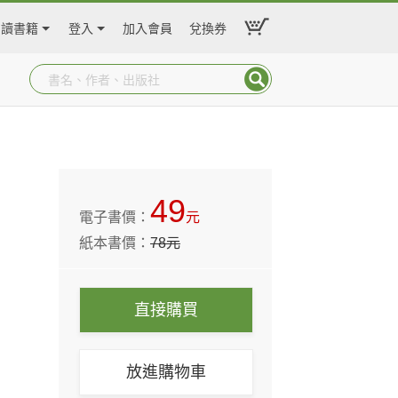
閱讀書籍
登入
加入會員
兌換券
49
電子書價：
元
紙本書價：
78
元
直接購買
放進購物車