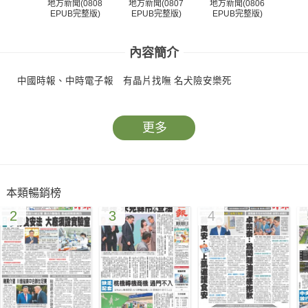
地方新聞(0808
地方新聞(0807
地方新聞(0806
地方
EPUB完整版)
EPUB完整版)
EPUB完整版)
EP
內容簡介
中國時報、中時電子報 有晶片找嘸 名犬險安樂死
更多
本類暢銷榜
2
3
4