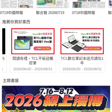
0719中國時報
聯合報 20260719
0718中國時報
聯
推薦你買好東西
哈利
閱讀有禮，TCL平板送觸
TCL數位筆記本送月讀包1
控筆
年
31
2026/06/20 - 2026/08/31
2026/06/20 - 2026/08/31
主題書展