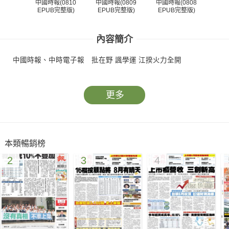
中國時報(0810
中國時報(0809
中國時報(0808
中國
EPUB完整版)
EPUB完整版)
EPUB完整版)
EP
內容簡介
中國時報、中時電子報 批在野 諷學運 江揆火力全開
更多
本類暢銷榜
2
3
4