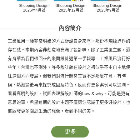
Shopping Design-
Shopping Design-
Shopping Design-
Shopp
2026年4月號
2025年12月號
2025年9月號
20
內容簡介
工業風用一種非常明確的方式訴說自身來歷，那份不矯揉造作的
存在感。本期內容非刻意地充滿了設計味，除了工業風主題，還
有育華為我們帶回來的米蘭設計週第一手報導。工業風已流行好
些年，台灣也不例外，許多咖啡館在設計之初似乎不由自主地便
往這個方向發展。但我們對流行趨勢其實不是那麼在意，有時
候，熱潮過後再來探究成因及特色，反而有更多案例可以追溯。
看看高明的設計，試圖去理解設計師的how & why，可能是更有
意思的事。希望這期的設計主題不僅讓你認識了更多好設計，也
能啟發更多關於生活的想像，看到不同的美。
更多