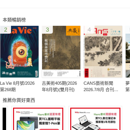
本類暢銷榜
2
3
4
La Vie 8月號/2026
古美術405期(2026
CANS藝術新聞
夢
第268期
年8月號)(雙月刊)
2026.7/8月 合刊號
第
第341期
推薦你買好東西