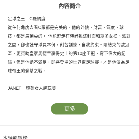
內容簡介
足球之王 C羅納度
從任何角度去看C羅都是完美的，他的外貌、財富、氣度、球
技，都是最頂尖的。 他能遊走在時尚雜誌封面和眾多女模、派對
之間，卻也謹守球員本份，刻苦訓練，自我約束。剛結束的歐冠
盃，更幫助皇家馬德里贏得史上的第10座王冠，寫下偉大的紀
錄。但是他還不滿足，即將登場的世界盃足球賽，才是他做為足
球帝王的登基之戰。
JANET 頑美女人超玩美
大家都喜歡Janet，不是沒有理由的。很少有一個藝人能像她這
樣自然不做作，尤其那雙水汪汪的大眼睛，彷彿永遠能專注地看
更多
著你。早有聽聞她跆拳道黑帶的非凡戰績，因此我們把拍攝場景
拉到格鬥擂台上，原想喚醒她體內狂野的格鬥魂，但一看到她玲
瓏有緻的身材……好吧！還是選擇在氣溫漸暖的夏天，為我們上
本類暢銷榜