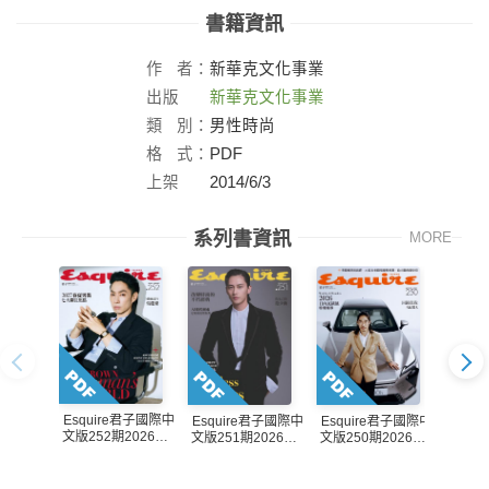
書籍資訊
作
者：
新華克文化事業
出版
新華克文化事業
社：
類
別：
男性時尚
格
式：
PDF
上架
2014/6/3
日：
系列書資訊
MORE
Esquire君子國際中
Esquire君子國際中
Esquire君子國際中
Esqu
文版252期2026年8
文版251期2026年7
文版250期2026年6
文版24
月號
月號
月號