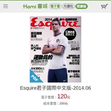
電子書
月讀包
閱讀器
Esquire君子國際中文版-2014.06
120
電子書價：
元
紙本書價：
200
元