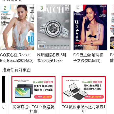
演一場香汗淋漓的性感即足矣。
2
3
4
2014巴西世足賽／觀賽指南
時序進入夏天，正是飆汗運動的好時光！搭上四年一度世界盃足
球賽的便車，君子特別製作這個關於運動的大專題，來看看你所
關心的運動一二三四事。今夏飛去巴西享受陽光、沙灘和足球？
我們也沒這計畫。不過別怕，這邊有你躺在你那張裝了多媒體設
備的舒適高背扶手椅上，享受這場地球上最盛大體育賽事時所須
GQ安心亞 Rocks
城邦國際名表 5月
GQ曾之喬 解開扣
B
知道的一切。
Bali Beach(2014/08)
號/2026第168期
子之後(2015/11)
健
推薦你買好東西
運動員的異想與世界
也許每個男人在年少時都有這種經歷，不論是為自己所支持的球
隊或球員加油打氣，或是跟著中華隊對決國外球隊時那一往無前
的奮戰精神，這都是身為男人的一種狂熱。場下的我們「喊
燒」，場上的運動員們，又在想些什麼？而他們又是怎麼面對他
哈利
閱讀有禮，TCL平板送觸
TCL數位筆記本送月讀包1
們的在運動場上及人生中的課題？
控筆
年