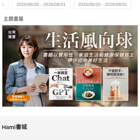
31
2026/06/20 - 2026/08/31
2026/06/20 - 2026/08/31
那些年 和我們一起瘋運動的主播
主題書展
女人可能很難理解，男人盯著電視機觀賞體育賽事的那種瘋迷癡
狂（就像我們不了解她們迷偶像劇那樣）。感謝每位專業的體育
主播，是他們讓遠在千里之外的賽事更好看，無須親身蒞臨現
場，也能感受其震撼。我們找來了四位不同風格、橫跨三個世代
的體育主播，和我們聊運動、聊體壇、也聊聊自己。
君子健身房
一直以來，大家都理所當然地認為，男人不在乎自己的健康。但
我們比以往更常去健身房，意志堅定地吃著更健康食品。而不管
你是哪種男人，有件事都是真的：我們都可以做得比現在更好。
在一組專家的協助之下，我們規畫出一項為期6個星期的綜合改
善健康計畫。你會吃得更好、變得更強壯，或許還買雙新鞋。這
不容易，但可以辦得到。我們所有人都可以。
Hami書城