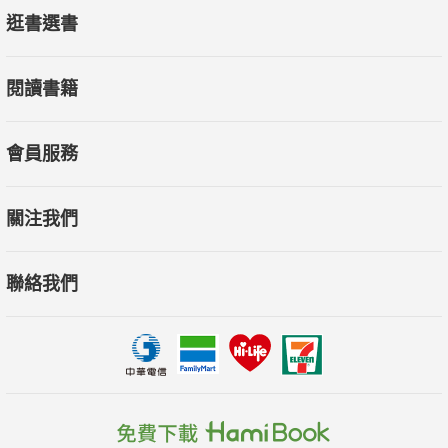
Porsche 911 Targa 義大利試駕
逛書選書
我們總認為兩全不能其美、魚與熊掌不能兼得，然而，Porsche
卻認為以上道理是可以被推翻的，為了證實Porsche的想法，我
閱讀書籍
們特地飛到義大利Bari試駕全新911 Targa，在蔚藍海岸裡找尋答
案。
會員服務
【更多精彩內容都在6月號Esquire君子時代雜誌】
關注我們
聯絡我們