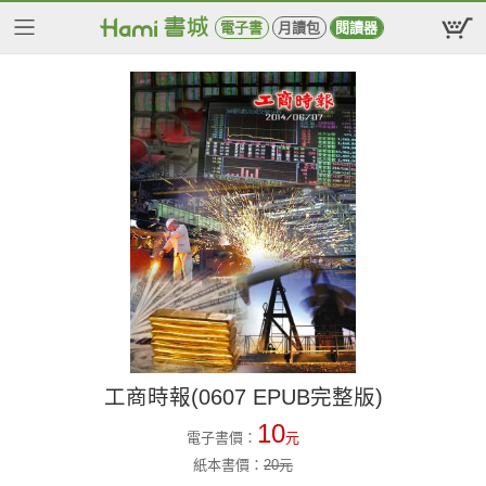
電子書
月讀包
閱讀器
工商時報(0607 EPUB完整版)
10
電子書價：
元
紙本書價：
20
元