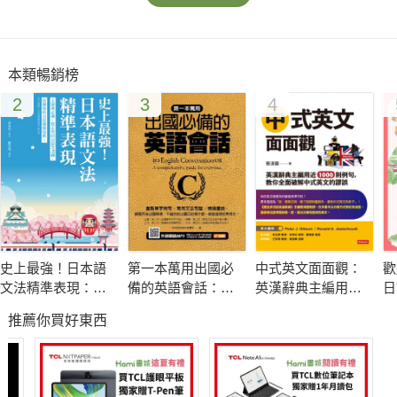
本類暢銷榜
2
3
4
史上最強！日本語
第一本萬用出國必
中式英文面面觀：
歡
文法精準表現：上
備的英語會話：重
英漢辭典主編用近
日
級者必備！校正你
點單字例句╳常用
1000則例句， 教你
［
推薦你買好東西
的日語文法觀，詳
文法句型╳情境會
全面破解中式英文
Q
細剖析日語細緻語
話
的謬誤
檔
感