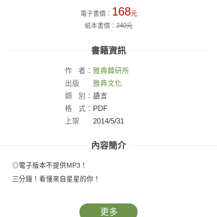
168
電子書價：
元
紙本書價：
240
元
書籍資訊
作
者：
雅典韓研所
出版
雅典文化
社：
類
別：
語言
格
式：
PDF
上架
2014/5/31
日：
內容簡介
◎電子版本不提供MP3！
三分鐘！看懂來自星星的你！
更多