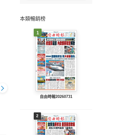
本類暢銷榜
1
自由時報20260731
旺報(1025 EPUB完整
旺報(1
7 EPUB完整
旺報(1026 EPUB完整
2
版)
版)
版)