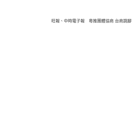
旺報、中時電子報 粵推團體協商 台商跳腳