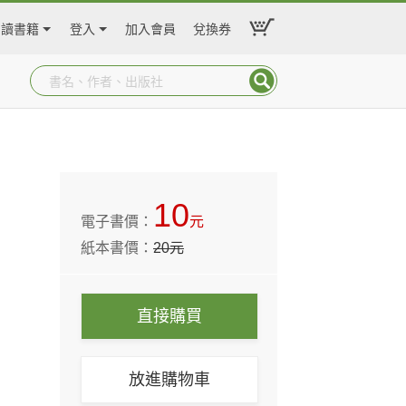
閱讀書籍
登入
加入會員
兌換券
10
電子書價：
元
紙本書價：
20
元
直接購買
放進購物車