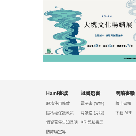
Hami書城
逛書選書
閱讀書籍
服務使用條款
電子書 (零售)
線上書櫃
隱私權保護政策
月讀包 (月租)
下載 APP
個資蒐集告知聲明
XR 體驗書展
防詐騙宣導