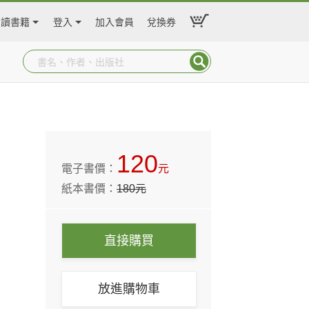
閱讀書籍
登入
加入會員
兌換券
120
電子書價：
元
紙本書價：
180
元
直接購買
放進購物車