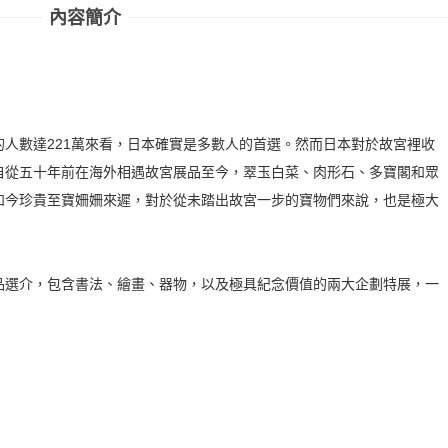
內容簡介
人數達221萬來看，日本確實是多數人的首選。然而日本對於故宮裡收
自從五十年前在海外相遇故宮展品至今，翠玉白菜、肉形石、多寶閣和眾
如今珍貴至寶姍姍來遲，對於從未踏出故宮一步的寶物們來說，也是極大
品選介，包含書法、繪畫、器物，以及極具紀念價值的兩大企劃特展，一