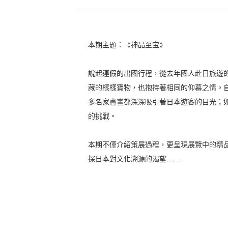
本期主題：《神品至宝》
說起連假的出國行程，從去年國人赴日旅遊的
藏的樣樣寶物，也抱持著相同的仰慕之情。
多名家書畫都深深吸引著日本遊客的目光；
的挑戰。
本期不僅介紹策展過程，更呈現展覽中的精
探日本對文化溯源的渴望……