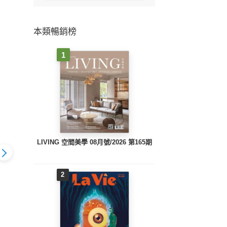
本類暢銷榜
1
LIVING 空間美學 08月號/2026 第165期
2
9期(2025年
古美術398期(2025年
古美術397期(2025年
古美術3
2月號)
11月號)
10月號)