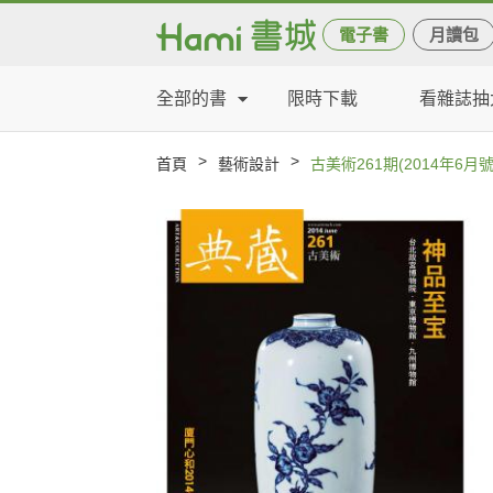
電子書
月讀包
全部的書
限時下載
看雜誌抽
>
>
首頁
藝術設計
古美術261期(2014年6月號