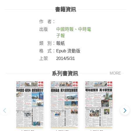
書籍資訊
作
者：
出版
中國時報、中時電
社：
子報
類
別：
報紙
格
式：
Epub 流動版
上架
2014/5/31
日：
系列書資訊
MORE