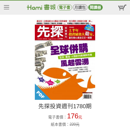
電子書
月讀包
閱讀器
先探投資週刊1780期
176
電子書價：
元
紙本書價：
220
元