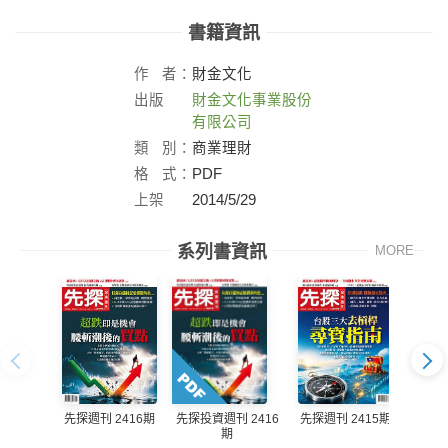
書籍資訊
作
者：
財金文化
出版
財金文化事業股份
社：
有限公司
類
別：
商業理財
格
式：
PDF
上架
2014/5/29
日：
系列書資訊
MORE
先探週刊 2416期
先探週刊 2415期
先探投資週刊 2416
先探投
期