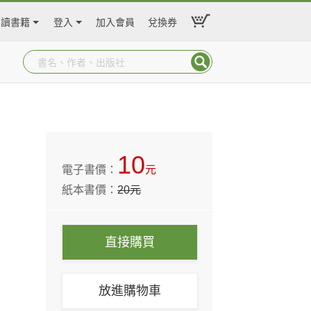
閱讀書籍
登入
加入會員
兌換券
10
電子書價：
元
紙本書價：
20
元
直接購買
放進購物車