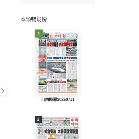
本類暢銷榜
1
自由時報20260731
旺報(1025 EPUB完整
旺報(1
7 EPUB完整
旺報(1026 EPUB完整
2
版)
版)
版)