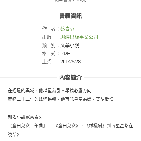
書籍資訊
作
者：
蔡素芬
出版
聯經出版事業公司
社：
類
別：
文學小說
格
式：
PDF
上架
2014/5/28
日：
內容簡介
在遙遠的異域，他以星為引。尋找心靈方向。
歷經二十二年的峰迴路轉，他再託星星為媒，寄語愛情──
知名小說家蔡素芬
【鹽田兒女三部曲】──《鹽田兒女》、《橄欖樹》到《星星都在
說話》