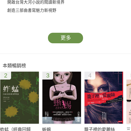
開啟台灣大河小說的閱讀新境界
創造三部曲書寫魅力新視野
蔡素芬：
我們不如去習慣前面總有岔路，
更多
交錯而過的身影，才組成了完整的個人。
「三本書的時空背景起於島嶼的一個沿海鹽村，歷經農工社會轉
型，影響人生命運的轉變，到校園青年人的茫然與追尋，族群婚
本類暢銷榜
姻的融合和磨合，再到他鄉異域的人生與多種族文化的滙合，實
2
3
4
有台灣社會發展的部分縮影。我們所處的社會在變動，小說書寫
人生，也別有寄寓。」
繼《鹽田兒女》、《橄欖樹》後，知名小說家蔡素芬終於完成三
部曲《星星都在說話》。
本書延續《橄欖樹》的小說人物，以因工作赴美的男主角晉思為
著墨主軸，交織出台灣年輕一輩對於生活的探索與回憶的波瀾，
蚱蜢（經典回歸
蜥蜴
籠子裡的愛麗絲
三