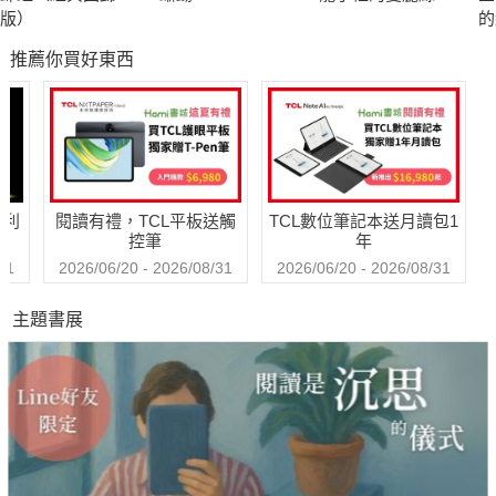
異國生活及創業的艱辛，成家後的現實挑戰與候鳥返鄉的衝擊。
版）
的
小說人物從對遠方的理想幻夢，轉而抵達遠方，因應現實的承擔
漱
推薦你買好東西
經
與碰撞，對生命體悟與歷練有更多的真實描繪，但對愛的盼望仍
藏
是各人心中不滅的星火。
自《鹽田兒女》、《橄欖樹》到《星星都在說話》，蔡素芬的
【鹽田兒女三部曲】系列完成時間歷時20年，小說人物也歷經不
同時代與社會變遷，不同世代面臨生命的挑戰與難題。她善於說
哈利
閱讀有禮，TCL平板送觸
TCL數位筆記本送月讀包1
故事的方式，精練的文字，細膩深情的描寫敘述，引人入勝的情
控筆
年
節，創造了台灣大河小說、三部曲的書寫魅力的新視野。
31
2026/06/20 - 2026/08/31
2026/06/20 - 2026/08/31
主題書展