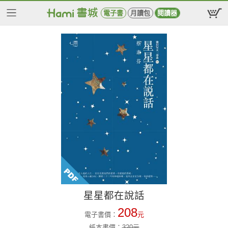
電子書
月讀包
閱讀器
星星都在說話
208
電子書價：
元
紙本書價：
320
元