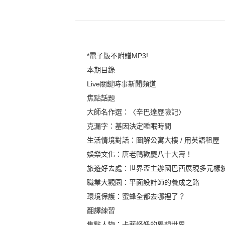
*電子版不附贈MP3!
本期目錄
Live關鍵時事新聞頻道
焦點話題
大師名作選：〈辛巴達歷險記〉
克漏字：基因決定睡眠時間
生活情境對話：圖解公寓大樓 / 用英語租屋
娛樂文化：唐老鴨歡慶八十大壽！
旅遊好去處：世界盃主辦國巴西展現多元樣
職業大觀園：平面設計師的養成之路
環境保護：蜜蜂全都去哪裡了？
翻譯練習
焦點人物：卡莉怪妞的異想世界