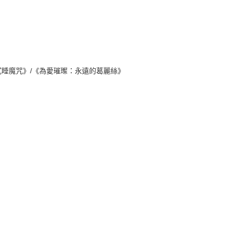
沉睡魔咒》/《為愛璀璨：永遠的葛麗絲》