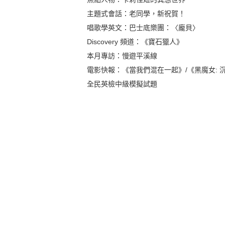
主題式會話：老同學，新祝賀！
唱歌學英文：巴士底樂團：〈龐貝〉
Discovery 頻道：《寶石獵人》
本月專訪：慢遊平溪線
電影快報：《當我們混在一起》/《黑魔女: 
全民英檢中級模擬試題