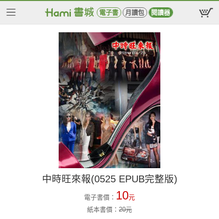
電子書
月讀包
閱讀器
中時旺來報(0525 EPUB完整版)
10
電子書價：
元
紙本書價：
20
元