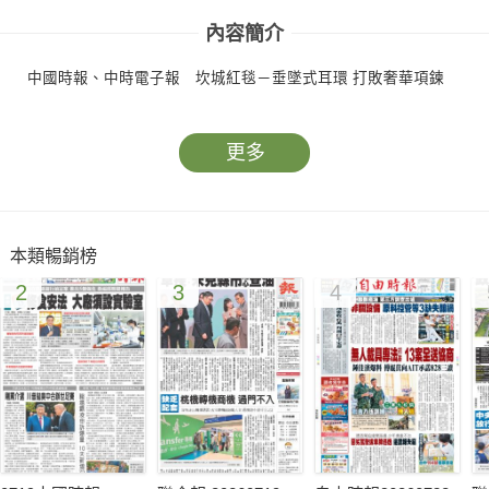
內容簡介
中國時報、中時電子報 坎城紅毯－垂墜式耳環 打敗奢華項鍊
更多
本類暢銷榜
2
3
4