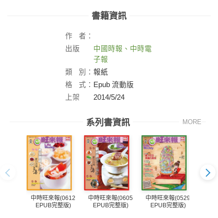
書籍資訊
作
者：
出版
中國時報、中時電
社：
子報
類
別：
報紙
格
式：
Epub 流動版
上架
2014/5/24
日：
系列書資訊
MORE
中時旺來報(0612
中時旺來報(0605
中時旺來報(0529
中時旺
EPUB完整版)
EPUB完整版)
EPUB完整版)
EP