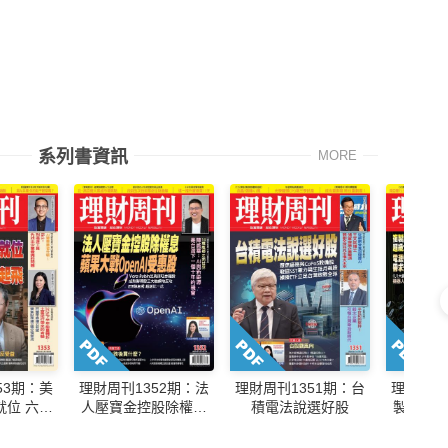
系列書資訊
MORE
53期：美
理財周刊1352期：法
理財周刊1351期：台
理財周刊
就位 六大
人壓寶金控股除權息
積電法說選好股
製記憶
單起飛
蘋果大戰OpenAl受惠
矽晶圓股
股
管理需求