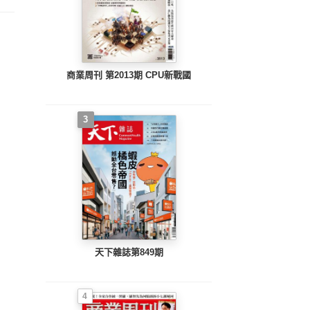
PMIC
商業周刊 第2013期 CPU新戰國
3
天下雜誌第849期
4