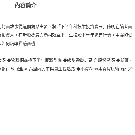
內容簡介
股
期封面故事從這個觀點出發，將「下半年科技業投資寶典」陳明在讀者面
醒投資人，在新股掛牌與題材效益下，生技股下半年還有行情。中裕的愛
原如何精準描繪商機。
漲 ◆物聯網商機下半年即將引爆 ◆緩步震盪走高 台股驚驚漲 ◆新藥、
會」 放眼全球 為國內房市與資金找活路 ◆小資Oma集資買房術 難也不