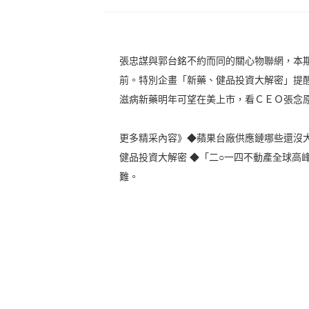
張忠謀與郭台銘不約而同的關心物聯網，本
前。特別企畫「新藥、健品投資大解密」提
滋病新藥明年可望在美上市，看ＣＥＯ張念
更多精采內容》◆蘋果台廠供應鏈哪些還沒大
健品投資大解密 ◆「二○一四不動產全球高峰
難。