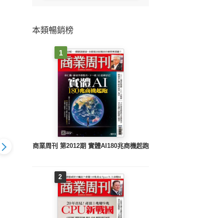
本類暢銷榜
1
商業周刊 第2012期 實體AI180兆商機起跑
2
1350期：複
理財周刊1349期：美
理財周刊1348期：
理財
體超級大循環
光大賺 帶旺記憶體股
CPO掛帥 林恩平照亮
Spa
漲聲起 電源
SPHBM4＋AI玻璃新飆
光學股 AI掌握方向盤
盤進
升級 AI新飆
股
FSD概念股上路
登首富