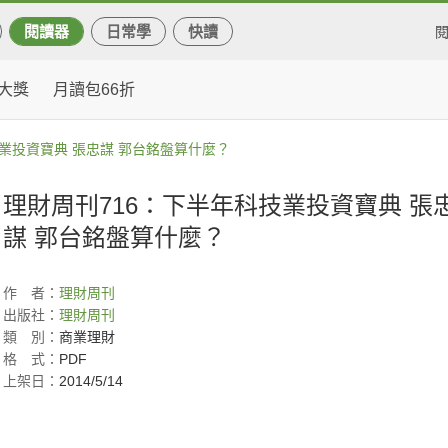
閱讀器
日常學
快讀
大獎
月讀包66折
技業投資寶典 張忠謀 郭台銘盤算什麼？
理財周刊716：下半年科技業投資寶典 張
謀 郭台銘盤算什麼？
作
者：
理財周刊
出版社：
理財周刊
類
別：
商業理財
格
式：
PDF
上架日：
2014/5/14