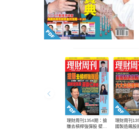
理財周刊1354期：搶
理財周刊13
賺去槓桿強彈股 壁紙
國製造飆股
變飆股 黃崇仁傳奇
台廠接