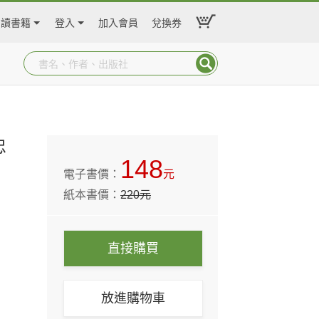
閱讀書籍
登入
加入會員
兌換券
忠
148
電子書價：
元
紙本書價：
220
元
直接購買
放進購物車