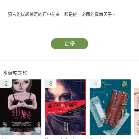
預言能拔起神奇的石中劍者，即是統一帝國的真命天子。
少年亞瑟無意拔出石中神劍，莫名奇妙登上王位；就連一眾圓桌
武士都趕來效忠他，亞瑟順勢成了圓桌武士的首領，就此組成了
更多
正義遠征隊。於是「亞瑟王與圓桌武士」的故事開始了……
當亞瑟王嗅出遠方有股惡勢力即將形成，便和圓桌武士們躍上馬
匹、身著黃金甲走入魔法森林，他們必須取得仙女的「王者之
本類暢銷榜
劍」才能對抗邪惡，但更可怕的巫師似乎也在等待著他們，四面
2
3
4
受敵下，英勇的亞瑟王必須以王者的智慧帶領這群騎士們闖過森
林。而當身負重傷的亞瑟王被「關薇娜」救起，他誓言王后非她
莫屬，亞瑟能夠拋下王者之姿贏得美人心嗎？
一段近乎神話，充滿英雄、美人及騎士精神的傳奇故事即將展
開……
圓桌武士已翻譯成10幾種語言。