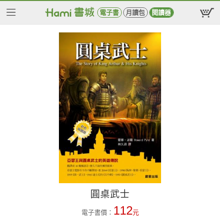
電子書
月讀包
閱讀器
圓桌武士
112
電子書價：
元