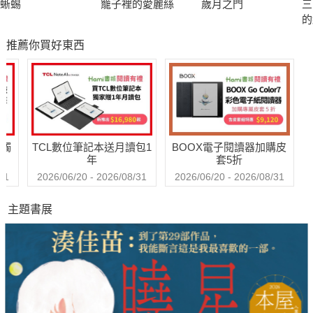
蜥蜴
籠子裡的愛麗絲
歲月之門
三
亞瑟王電影至今仍不斷開拍，如2004《亞瑟王》、1998《梅
的
林、聖劍、亞瑟王》、1995《第一武士》、1963 迪士尼的《石
漱
推薦你買好東西
經
中劍》、1953《圓桌武士》。
藏
送觸
TCL數位筆記本送月讀包1
BOOX電子閱讀器加購皮
年
套5折
31
2026/06/20 - 2026/08/31
2026/06/20 - 2026/08/31
主題書展