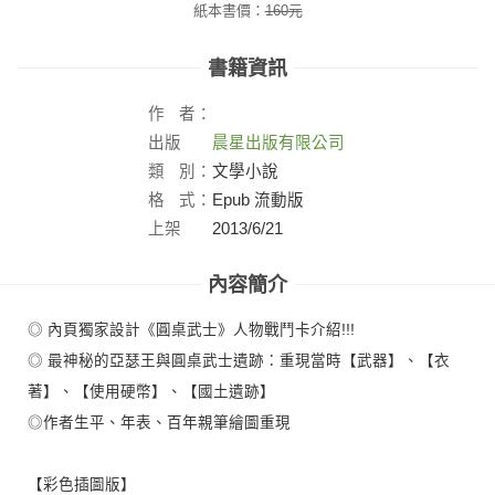
紙本書價：
160
元
書籍資訊
作
者：
出版
晨星出版有限公司
社：
類
別：
文學小說
格
式：
Epub 流動版
上架
2013/6/21
日：
內容簡介
◎ 內頁獨家設計《圓桌武士》人物戰鬥卡介紹!!!
◎ 最神秘的亞瑟王與圓桌武士遺跡：重現當時【武器】、【衣
著】、【使用硬幣】、【國土遺跡】
◎作者生平、年表、百年親筆繪圖重現
【彩色插圖版】