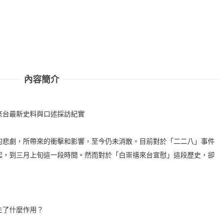
內容簡介
來台最新史料與口述採訪紀實
的悲劇，所帶來的衝擊和影響，至今仍未消散。目前對於「二二八」事件
起，到三月上旬這一段時間。然而對於「白崇禧來台宣慰」這段歷史，卻
生了什麼作用？