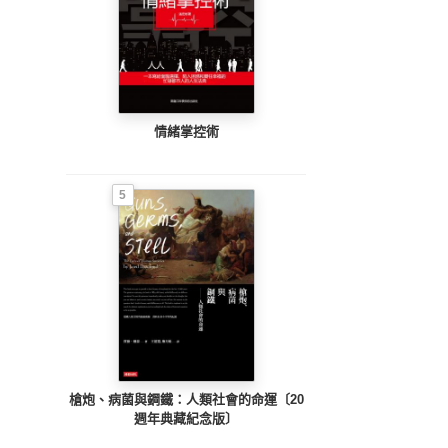
情緒掌控術
5
槍炮、病菌與鋼鐵：人類社會的命運〔20
週年典藏紀念版〕