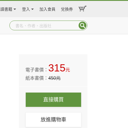
閱讀書籍
登入
加入會員
兌換券
315
電子書價：
元
紙本書價：
450
元
直接購買
放進購物車