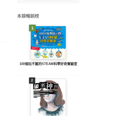
本類暢銷榜
1
100個玩不膩的STEAM科學好奇實驗室
2