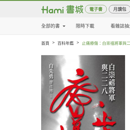
電子書
月讀包
全部的書
限時下載
看雜誌抽
>
>
首頁
百科年鑑
止痛療傷：白崇禧將軍與