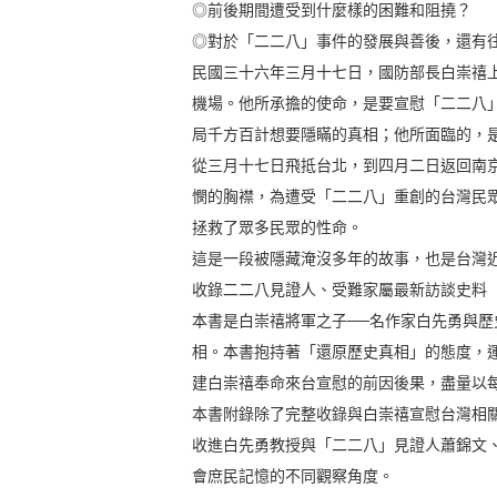
◎前後期間遭受到什麼樣的困難和阻撓？
◎對於「二二八」事件的發展與善後，還有
民國三十六年三月十七日，國防部長白崇禧
機場。他所承擔的使命，是要宣慰「二二八
局千方百計想要隱瞞的真相；他所面臨的，
從三月十七日飛抵台北，到四月二日返回南
憫的胸襟，為遭受「二二八」重創的台灣民
拯救了眾多民眾的性命。
這是一段被隱藏淹沒多年的故事，也是台灣
收錄二二八見證人、受難家屬最新訪談史料
本書是白崇禧將軍之子──名作家白先勇與
相。本書抱持著「還原歷史真相」的態度，
建白崇禧奉命來台宣慰的前因後果，盡量以
本書附錄除了完整收錄與白崇禧宣慰台灣相
收進白先勇教授與「二二八」見證人蕭錦文
會庶民記憶的不同觀察角度。