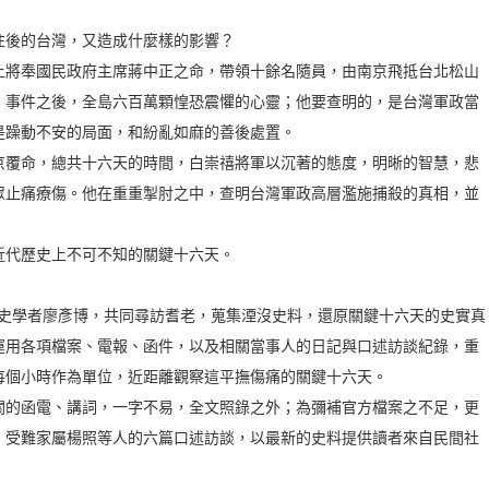
往後的台灣，又造成什麼樣的影響？
上將奉國民政府主席蔣中正之命，帶領十餘名隨員，由南京飛抵台北松山
」事件之後，全島六百萬顆惶恐震懼的心靈；他要查明的，是台灣軍政當
是躁動不安的局面，和紛亂如麻的善後處置。
京覆命，總共十六天的時間，白崇禧將軍以沉著的態度，明晰的智慧，悲
眾止痛療傷。他在重重掣肘之中，查明台灣軍政高層濫施捕殺的真相，並
近代歷史上不可不知的關鍵十六天。
歷史學者廖彥博，共同尋訪耆老，蒐集湮沒史料，還原關鍵十六天的史實真
運用各項檔案、電報、函件，以及相關當事人的日記與口述訪談紀錄，重
每個小時作為單位，近距離觀察這平撫傷痛的關鍵十六天。
關的函電、講詞，一字不易，全文照錄之外；為彌補官方檔案之不足，更
、受難家屬楊照等人的六篇口述訪談，以最新的史料提供讀者來自民間社