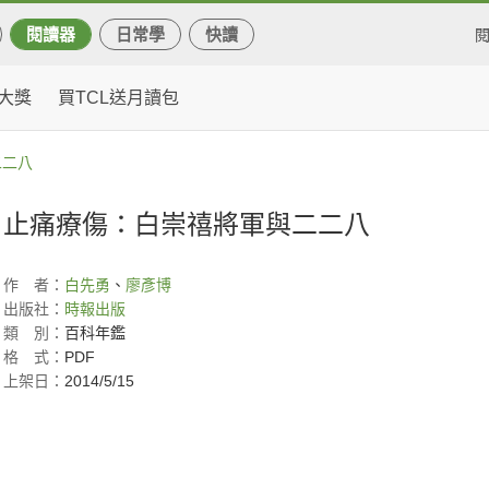
閱讀器
日常學
快讀
大獎
買TCL送月讀包
二二八
止痛療傷：白崇禧將軍與二二八
作
者：
白先勇
、
廖彥博
出版社：
時報出版
類
別：
百科年鑑
格
式：
PDF
上架日：
2014/5/15